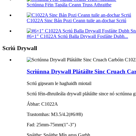
Scriúnna Féin Tapála Ceann Truss Athraithe
C1022A Sinc Bán Pozi Ceann tuile an-dochar Scriú
#6×1″ C1022A Scriú Balla Drywall Fosfáite Dubh...
Scriú Drywall
Scriúnna Drywall Plátáilte Sinc Cruach Ca
Scriú gipseam le haghaidh miotail
Scriú féin-dhruileála drywall plátáilte since nó scriúnna 
Ábhar: C1022A
Trastomhas: M3.5/4.2(#6/#8)
Fad: 25mm-75mm(1″-3″)
Snáithe: Snáithe Mín agus Garbh