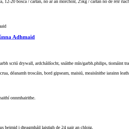
, 12-20 bosca / cartán, nó ar an mórchóir, 25kg / cartán nó de réir ria
riúnna Adhmaid
bh scriú drywall, ardcháilíocht, snáithe mín/garbh.philips, tiomáint tra
rua, déanamh troscáin, bord gipseam, maisiú, meaisínithe iarainn leathá
haithí onnmhairithe.
us beimid i dteagmháil laistigh de 24 uair an chloig.