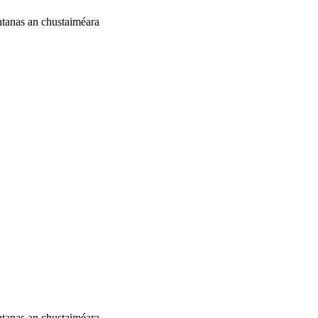
chtanas an chustaiméara
chtanas an chustaiméara