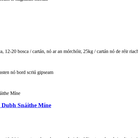
, 12-20 bosca / cartán, nó ar an mórchóir, 25kg / cartán nó de réir ria
fasten nó bord scriú gipseam
e Dubh Snáithe Míne