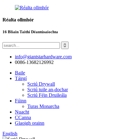
Réalta ollmhór
16 Bliain Taithí Déantúsaíochta
info@giantstarhardware.com
0086-13682126992
Baile
Táirgí
Scriú Drywall
Scriú tuile an-dochar
Scriú Féin Druileála
Fúinn
Turas Monarcha
Nuacht
CCanna
Glaoigh orainn
English