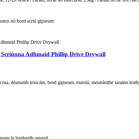
fasten nó bord scriú gipseam
criúnna Adhmaid Phillip Drive Drywall
crua, déanamh troscáin, bord gipseam, maisiú, meaisínithe iarainn leath
pseam le haghaidh miotail