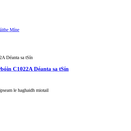
rbóin C1022A Déanta sa tSín
gipseam le haghaidh miotail