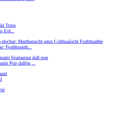
s Eol...
ar: Feabhsaigh...
im Pop dallóg ...
d