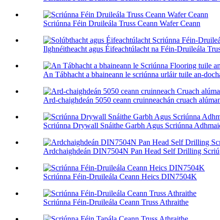
Scriúnna Féin Druileála Truss Ceann Wafer Ceann
Ilghnéitheacht agus Éifeachtúlacht na Féin-Druileála Trus
An Tábhacht a bhaineann le scriúnna urláir tuile an-doch
Ard-chaighdeán 5050 ceann cruinneachán cruach alúmana
Scriúnna Drywall Snáithe Garbh Agus Scriúnna Adhmai
Ardchaighdeán DIN7504N Pan Head Self Drilling Scriú
Scriúnna Féin-Druileála Ceann Heics DIN7504K
Scriúnna Féin-Druileála Ceann Truss Athraithe