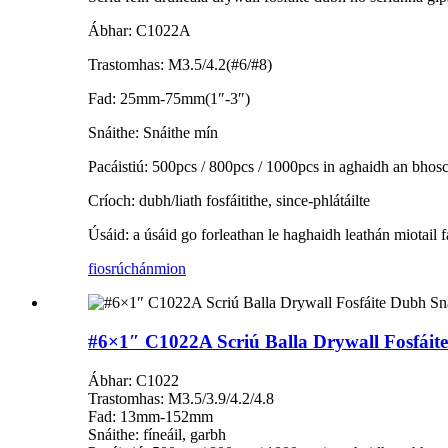
Ábhar: C1022A
Trastomhas: M3.5/4.2(#6/#8)
Fad: 25mm-75mm(1″-3″)
Snáithe: Snáithe mín
Pacáistiú: 500pcs / 800pcs / 1000pcs in aghaidh an bhosca
Críoch: dubh/liath fosfáitithe, since-phlátáilte
Úsáid: a úsáid go forleathan le haghaidh leathán miotail 
fiosrúchán
mion
#6×1″ C1022A Scriú Balla Drywall Fosfáit
Ábhar: C1022
Trastomhas: M3.5/3.9/4.2/4.8
Fad: 13mm-152mm
Snáithe: fíneáil, garbh