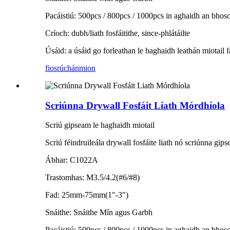
Pacáistiú: 500pcs / 800pcs / 1000pcs in aghaidh an bhosca
Críoch: dubh/liath fosfáitithe, since-phlátáilte
Úsáid: a úsáid go forleathan le haghaidh leathán miotail 
fiosrúchán
mion
Scriúnna Drywall Fosfáit Liath Mórdhíola
Scriú gipseam le haghaidh miotail
Scriú féindruileála drywall fosfáite liath nó scriúnna gip
Ábhar: C1022A
Trastomhas: M3.5/4.2(#6/#8)
Fad: 25mm-75mm(1″-3″)
Snáithe: Snáithe Mín agus Garbh
Pacáistiú: 500pcs / 800pcs / 1000pcs in aghaidh an bhosca