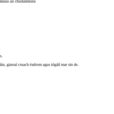
chtanas an chustaiméara
s.
in, giarsaí cruach éadrom agus tógáil mar sin de.