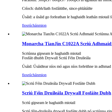
Críoch: dubh/liath fosfáitithe, since-phlátáilte
Úsáid: a úsáid go forleathan le haghaidh leathán miotail 
fiosrúchán
mion
Monarcha TianJin C1022A Scriú Adhmaid S
Scriúnna gipseam le haghaidh miotail
Fosfáit dhubh Drywall Scriú Féin Druileála
Úsáid: Úsáidtear níos mó agus níos forleithne in adhmad 
fiosrúchán
mion
Scriú Féin Druileála Drywall Fosfáite Dubh
Scriú gipseam le haghaidh miotail
Scriú féin-druileála drywall fosfáite dubh nó scriúnna gi