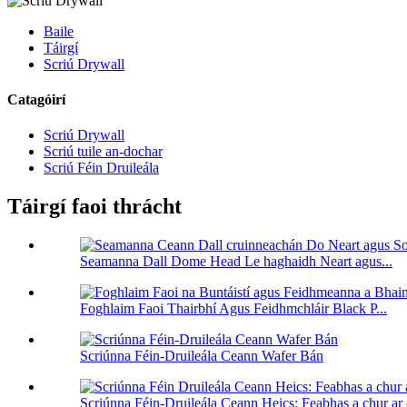
Baile
Táirgí
Scriú Drywall
Catagóirí
Scriú Drywall
Scriú tuile an-dochar
Scriú Féin Druileála
Táirgí faoi thrácht
Seamanna Dall Dome Head Le haghaidh Neart agus...
Foghlaim Faoi Thairbhí Agus Feidhmchláir Black P...
Scriúnna Féin-Druileála Ceann Wafer Bán
Scriúnna Féin-Druileála Ceann Heics: Feabhas a chur ar 