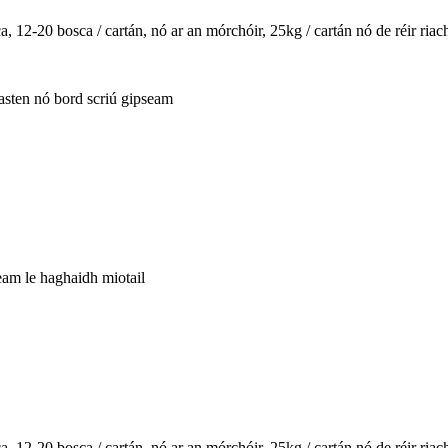
, 12-20 bosca / cartán, nó ar an mórchóir, 25kg / cartán nó de réir ria
fasten nó bord scriú gipseam
seam le haghaidh miotail
, 12-20 bosca / cartán, nó ar an mórchóir, 25kg / cartán nó de réir ria