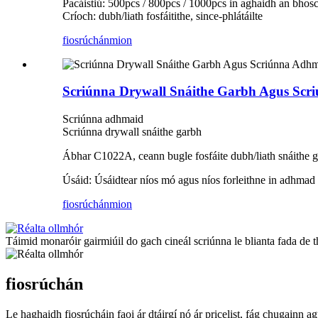
Pacáistiú: 500pcs / 800pcs / 1000pcs in aghaidh an bhosca
Críoch: dubh/liath fosfáitithe, since-phlátáilte
fiosrúchán
mion
Scriúnna Drywall Snáithe Garbh Agus Sc
Scriúnna adhmaid
Scriúnna drywall snáithe garbh
Ábhar C1022A, ceann bugle fosfáite dubh/liath snáithe gar
Úsáid: Úsáidtear níos mó agus níos forleithne in adhmad c
fiosrúchán
mion
Táimid monaróir gairmiúil do gach cineál scriúnna le blianta fada de t
fiosrúchán
Le haghaidh fiosrúcháin faoi ár dtáirgí nó ár pricelist, fág chugainn ag